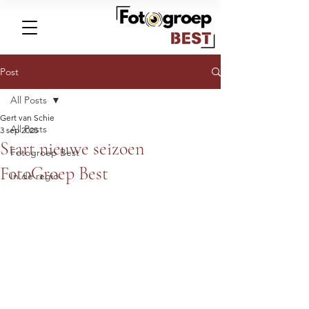
Post
All Posts
Gert van Schie
All Posts
3 sep 2025
Start nieuwe seizoen
Fotogroep Best
FotoGroep Best
In de regio