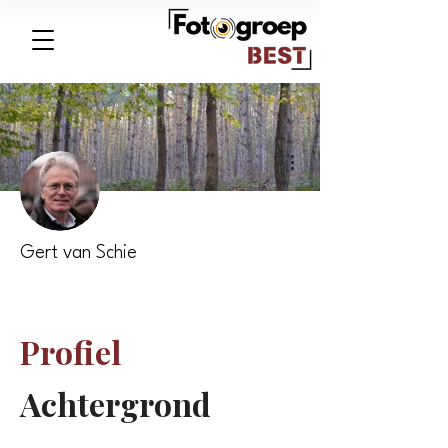
Meer acties
Gert van Schie
Expositie2026
>25 jaar lid
Webmaster
+
4
Profiel
Achtergrond